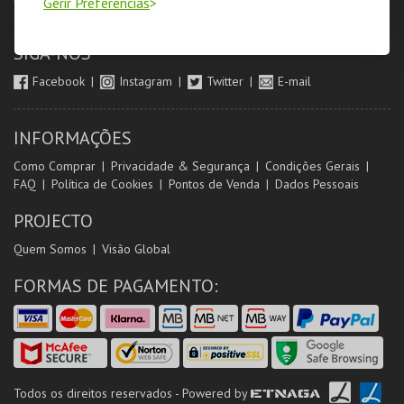
Gerir Preferências
Orientadores de Salas
SIGA-NOS
Facebook
Instagram
Twitter
E-mail
INFORMAÇÕES
Como Comprar
Privacidade & Segurança
Condições Gerais
FAQ
Política de Cookies
Pontos de Venda
Dados Pessoais
PROJECTO
Quem Somos
Visão Global
FORMAS DE PAGAMENTO:
Todos os direitos reservados - Powered by
ETNAGA