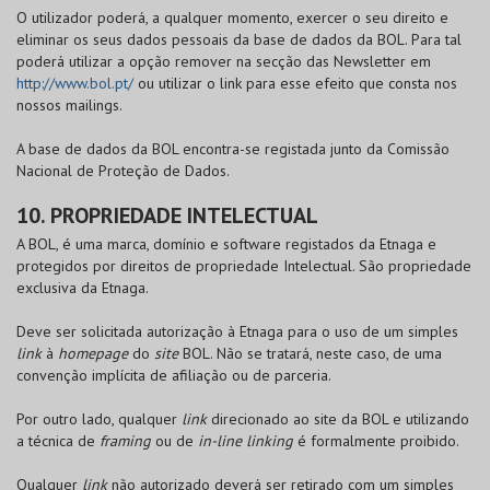
O utilizador poderá, a qualquer momento, exercer o seu direito e
eliminar os seus dados pessoais da base de dados da
BOL
. Para tal
poderá utilizar a opção remover na secção das Newsletter em
http://www.bol.pt/
ou utilizar o link para esse efeito que consta nos
nossos mailings.
A base de dados da
BOL
encontra-se registada junto da Comissão
Nacional de Proteção de Dados.
10. PROPRIEDADE INTELECTUAL
A
BOL
, é uma marca, domínio e software registados da Etnaga e
protegidos por direitos de propriedade Intelectual. São propriedade
exclusiva da Etnaga.
Deve ser solicitada autorização à Etnaga para o uso de um simples
link
à
homepage
do
site
BOL
. Não se tratará, neste caso, de uma
convenção implícita de afiliação ou de parceria.
Por outro lado, qualquer
link
direcionado ao site da
BOL
e utilizando
a técnica de
framing
ou de
in-line linking
é formalmente proibido.
Qualquer
link
não autorizado deverá ser retirado com um simples