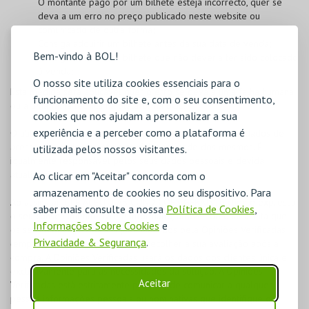
O montante pago por um bilhete esteja incorrecto, quer se
deva a um erro no preço publicado neste website ou
comunicado de outra forma;
Consiga adquirir um bilhete antes da sua data de venda;
Bem-vindo à BOL!
Consiga adquirir um bilhete que não deveria ter sido colocado
à venda;
O nosso site utiliza cookies essenciais para o
Esta medida será aplicável quer o erro se deva a uma falha humana
funcionamento do site e, com o seu consentimento,
ou a uma falha técnica na plataforma BOL.
cookies que nos ajudam a personalizar a sua
experiência e a perceber como a plataforma é
O utilizador registado na
BOL
é responsável pelos seus dados de
acesso, devendo garantir a confidencialidade dos mesmos. É
utilizada pelos nossos visitantes.
igualmente responsável pelos seus dados pessoais e devida
atualização.
Ao clicar em "Aceitar" concorda com o
armazenamento de cookies no seu dispositivo. Para
Ao assinalar "LI E ACEITO AS CONDIÇÕES GERAIS", o cliente expressa
saber mais consulte a nossa
Política de Cookies
,
o seu consentimento, livre e informado, através do qual aceita que
Informações Sobre Cookies
e
os seus dados pessoais sejam utilizados pela Opiniões Verificadas
Privacidade & Segurança
.
(empresa externa, terceira) para recolher a sua avaliação após a
compra. A Opiniões Verificadas usará os dados dos clientes única e
exclusivamente para as necessidades da solução. A Opiniões
Aceitar
Verificadas está estritamente proibida de comunicar a qualquer
pessoa informações pessoais ou nominativas que identifique o