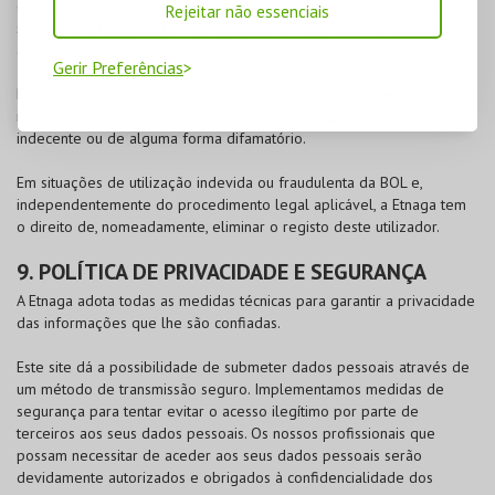
cliente ou viole a sua privacidade. O cliente tem a oportunidade de
Rejeitar não essenciais
se opor à difusão desta informação para a Opiniões Verificadas
através do endereço:
info@opinioes-verificadas.com
Gerir Preferências
Esta plataforma não deverá ser utilizada para a troca de vírus
informáticos, mailings em massa, material ilegal, ofensivo, abusivo,
indecente ou de alguma forma difamatório.
Em situações de utilização indevida ou fraudulenta da
BOL
e,
independentemente do procedimento legal aplicável, a Etnaga tem
o direito de, nomeadamente, eliminar o registo deste utilizador.
9. POLÍTICA DE PRIVACIDADE E SEGURANÇA
A Etnaga adota todas as medidas técnicas para garantir a privacidade
das informações que lhe são confiadas.
Este site dá a possibilidade de submeter dados pessoais através de
um método de transmissão seguro. Implementamos medidas de
segurança para tentar evitar o acesso ilegítimo por parte de
terceiros aos seus dados pessoais. Os nossos profissionais que
possam necessitar de aceder aos seus dados pessoais serão
devidamente autorizados e obrigados à confidencialidade dos