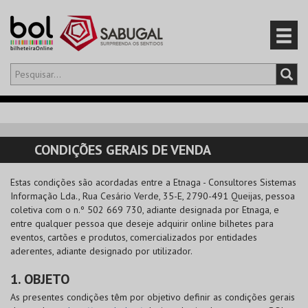
Olá,
iniciar sessão
PT
0
CARRINHO
CONDIÇÕES GERAIS DE VENDA
EVENTOS
Estas condições são acordadas entre a
Etnaga - Consultores Sistemas
Informação Lda.
, Rua Cesário Verde, 35-E, 2790-491 Queijas, pessoa
CARTÕES
coletiva com o n.º 502 669 730, adiante designada por Etnaga, e
entre qualquer pessoa que deseje adquirir online bilhetes para
PRODUTOS
eventos, cartões e produtos, comercializados por entidades
aderentes, adiante designado por utilizador.
1. OBJETO
As presentes condições têm por objetivo definir as condições gerais